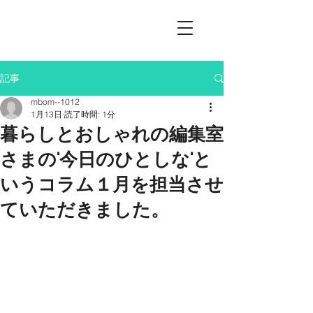
記事
mbom--1012
1月13日
読了時間: 1分
暮らしとおしゃれの編集室
さまの"今日のひとしな"と
いうコラム１月を担当させ
ていただきました。